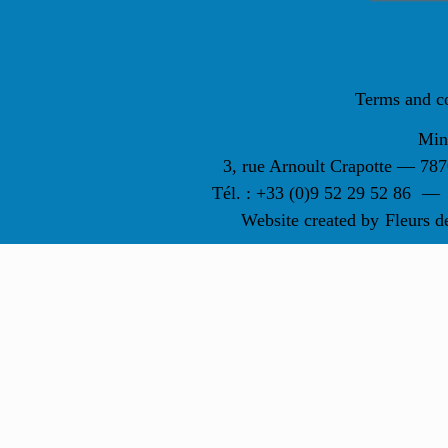
Terms and c
Min
3, rue Arnoult Crapotte — 7
Tél. : +33 (0)9 52 29 52 86
—
Website created by
Fleurs d