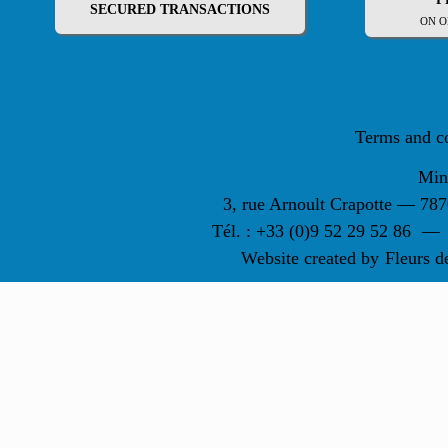
SECURED TRANSACTIONS
ON O
Terms and c
Min
3, rue Arnoult Crapotte — 7
Tél. : +33 (0)9 52 29 52 86
—
Website created by
Fleurs d