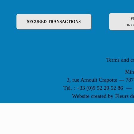
F
SECURED TRANSACTIONS
ON O
Terms and c
Min
3, rue Arnoult Crapotte — 7
Tél. : +33 (0)9 52 29 52 86
—
Website created by
Fleurs d