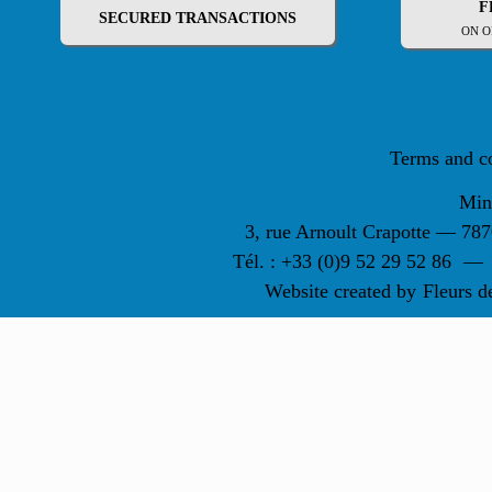
F
SECURED TRANSACTIONS
ON O
Terms and c
Min
3, rue Arnoult Crapotte — 7
Tél. : +33 (0)9 52 29 52 86
—
Website created by
Fleurs d