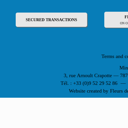
F
SECURED TRANSACTIONS
ON O
Terms and c
Min
3, rue Arnoult Crapotte — 7
Tél. : +33 (0)9 52 29 52 86
—
Website created by
Fleurs d