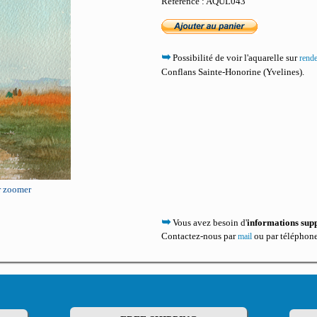
Référence : AQUL043
➥
Possibilité de voir l'aquarelle sur
rend
Conflans Sainte-Honorine (Yvelines).
ur zoomer
➥
Vous avez besoin d'
informations sup
Contactez-nous par
ou par téléphone
mail