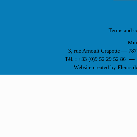
Terms and c
Min
3, rue Arnoult Crapotte — 7
Tél. : +33 (0)9 52 29 52 86
—
Website created by
Fleurs d