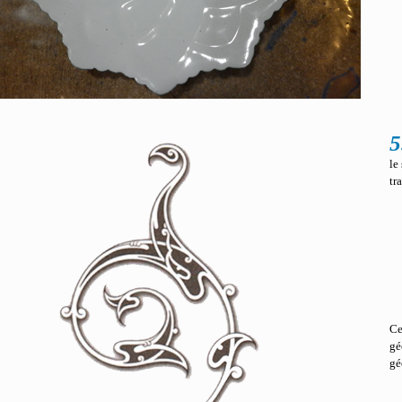
5
le
tr
Ce
gé
gé