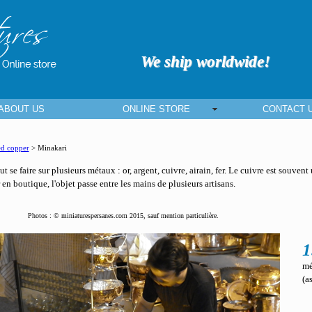
We ship worldwide!
ABOUT US
ONLINE STORE
CONTACT 
d copper
> Minakari
t se faire sur plusieurs métaux : or, argent, cuivre, airain, fer. Le cuivre est souvent u
 en boutique, l'objet passe entre les mains de plusieurs artisans.
Photos : © miniaturespersanes.com 2015, sauf mention particulière.
1
mé
(as