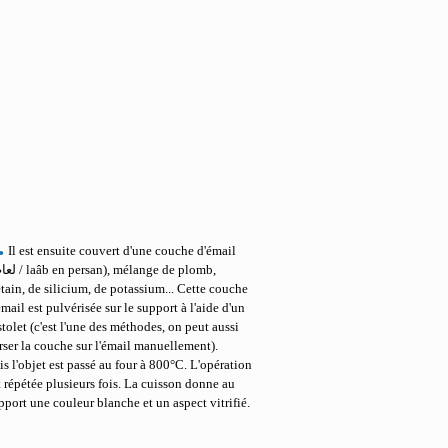
.
Il est ensuite couvert d'une couche d'émail
étain, de silicium, de potassium... Cette couche
émail est pulvérisée sur le support à l'aide d'un
stolet (c'est l'une des méthodes, on peut aussi
rser la couche sur l'émail manuellement).
is l'objet est passé au four à 800°C. L'opération
t répétée plusieurs fois. La cuisson donne au
pport une couleur blanche et un aspect vitrifié.