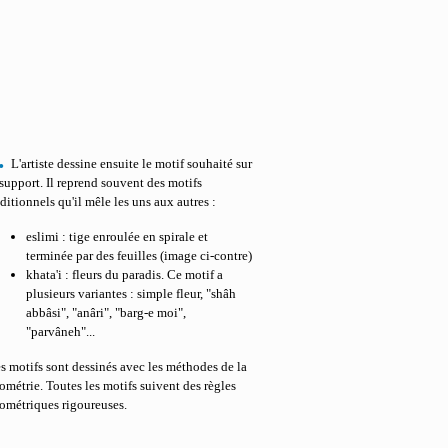
.
L'artiste dessine ensuite le motif souhaité sur
 support. Il reprend souvent des motifs
aditionnels qu'il mêle les uns aux autres :
eslimi : tige enroulée en spirale et
terminée par des feuilles (image ci-contre)
khata'i : fleurs du paradis. Ce motif a
plusieurs variantes : simple fleur, "shâh
abbâsi", "anâri", "barg-e moi",
"parvâneh"...
s motifs sont dessinés avec les méthodes de la
ométrie. Toutes les motifs suivent des règles
ométriques rigoureuses.