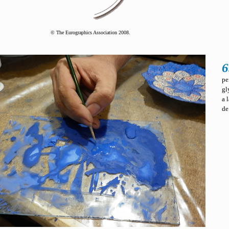
© The Eurographics Association 2008.
6
pe
gl
a 
de