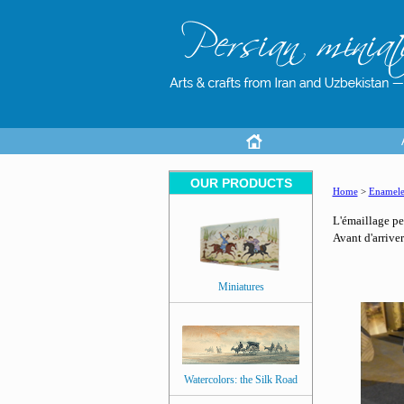
OUR PRODUCTS
Home
>
Enamele
L'émaillage peu
Avant d'arriver
Miniatures
Watercolors: the Silk Road