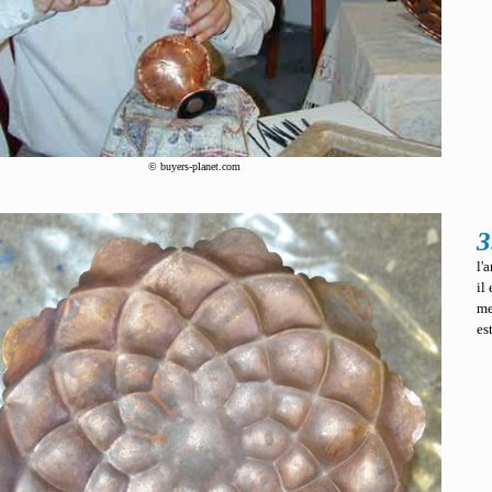
© buyers-planet.com
3
l'
il
me
es