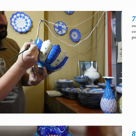
7
ox
co
po
8