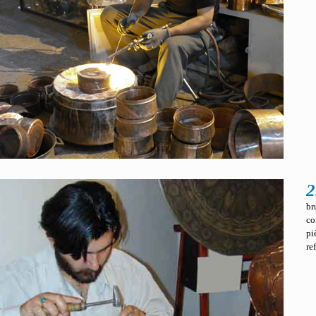
2
br
co
pi
re