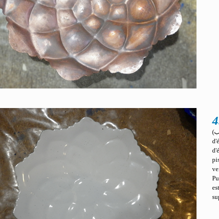
4
(لعاب / laâb en persan), mélange de plomb,
d'
d'
pi
ve
Pu
es
su