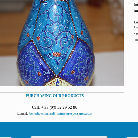
fo
im
La
êt
ass
un
PURCHASING OUR PRODUCTS
Call: + 33 (0)9 52 29 52 86
Email:
benedicte.heriard@miniaturespersanes.com